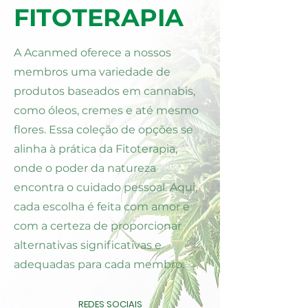
FITOTERAPIA
A Acanmed oferece a nossos
membros uma variedade de
produtos baseados em cannabis,
como óleos, cremes e até mesmo
flores. Essa coleção de opções se
alinha à prática da Fitoterapia,
onde o poder da natureza
encontra o cuidado pessoal. Aqui,
cada escolha é feita com amor e
com a certeza de proporcionar
alternativas significativas e
adequadas para cada membro.
REDES SOCIAIS