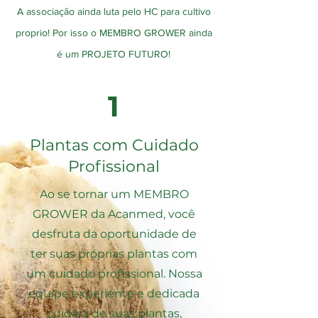
A associação ainda luta pelo HC para cultivo
proprio! Por isso o MEMBRO GROWER ainda
é um PROJETO FUTURO!
1
Plantas com Cuidado
Profissional
Ao se tornar um MEMBRO
GROWER da Acanmed, você
desfruta da oportunidade de
ter suas próprias plantas com
um cuidado profissional. Nossa
equipe experiente e dedicada
cuidará de suas plantas,