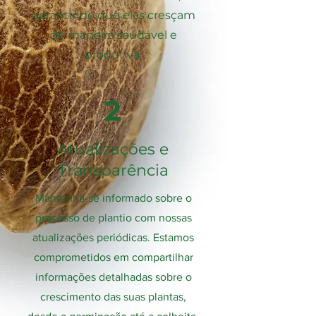
garantindo que elas cresçam
de maneira saudável e
produtiva.
2
Atualizações e
Transparência
Mantenha-se informado sobre o
processo de plantio com nossas
atualizações periódicas. Estamos
comprometidos em compartilhar
informações detalhadas sobre o
crescimento das suas plantas,